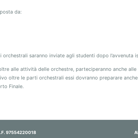
posta da:
ti orchestrali saranno inviate agli studenti dopo l’avvenuta i
ti oltre alle attività delle orchestre, parteciperanno anche al
 oltre le parti orchestrali essi dovranno preparare anche i b
rto Finale.
 C.F. 97554220018
A