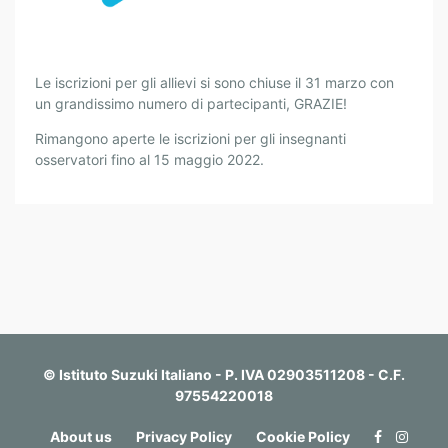
C
Le iscrizioni per gli allievi si sono chiuse il 31 marzo con
H
un grandissimo numero di partecipanti, GRAZIE!
I
Rimangono aperte le iscrizioni per gli insegnanti
U
osservatori fino al 15 maggio 2022.
S
U
R
A
I
S
C
R
I
© Istituto Suzuki Italiano - P. IVA 02903511208 - C.F.
Z
97554220018
I
O
About us
Privacy Policy
Cookie Policy