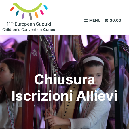
MENU
$
0.00
th
11
European
Suzuki
Children's
Convention
Cuneo
Chiusura
Iscrizioni Allievi